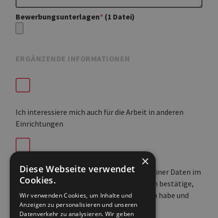
Bewerbungsunterlagen
*
(1 Datei)
ERGÄNZENDE INFORMATIONEN
Ich interessiere mich auch für die Arbeit in anderen
Einrichtungen
×
Diese Webseite verwendet
Ich stimme der Nutzung / Speicherung meiner Daten im
Cookies.
Rahmen des Bewerbungsverfahrens zu. Ich bestätige,
dass ich die Datenschutzerklärung gelesen habe und
Wir verwenden Cookies, um Inhalte und
Anzeigen zu personalisieren und unseren
akzeptiere diese.
Datenverkehr zu analysieren. Wir geben