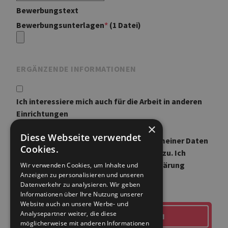
Bewerbungstext
Bewerbungsunterlagen
*
(1 Datei)
ERGÄNZENDE INFORMATIONEN
Ich interessiere mich auch für die Arbeit in anderen
Einrichtungen
×
Diese Webseite verwendet
Ich stimme der Nutzung / Speicherung meiner Daten
Cookies.
im Rahmen des Bewerbungsverfahrens zu. Ich
bestätige, dass ich die Datenschutzerklärung
Wir verwenden Cookies, um Inhalte und
Anzeigen zu personalisieren und unseren
gelesen habe und akzeptiere diese.
Datenverkehr zu analysieren. Wir geben
Informationen über Ihre Nutzung unserer
Website auch an unsere Werbe- und
Analysepartner weiter, die diese
BEWERBUNG ABSCHICKEN
möglicherweise mit anderen Informationen